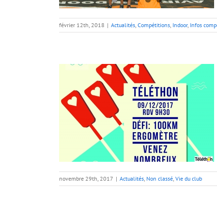
février 12th, 2018
|
Actualités
,
Compétitions
,
Indoor
,
Infos comp
017
ie du club
novembre 29th, 2017
|
Actualités
,
Non classé
,
Vie du club