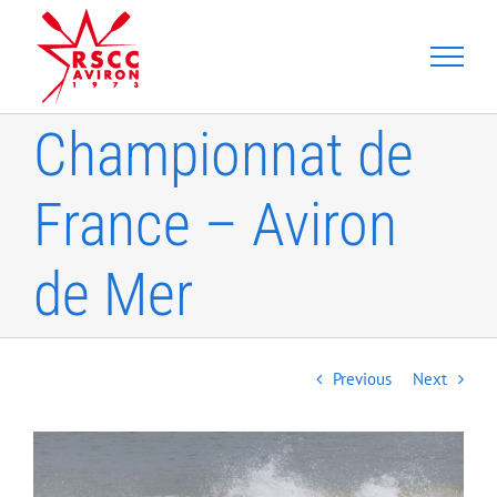
Skip
to
content
Championnat de
France – Aviron
de Mer
Previous
Next
View
Larger
Image