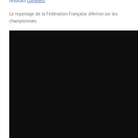
résultats
complet
s
Le reportage de la Fédération Française d’Aviron sur les
championnats