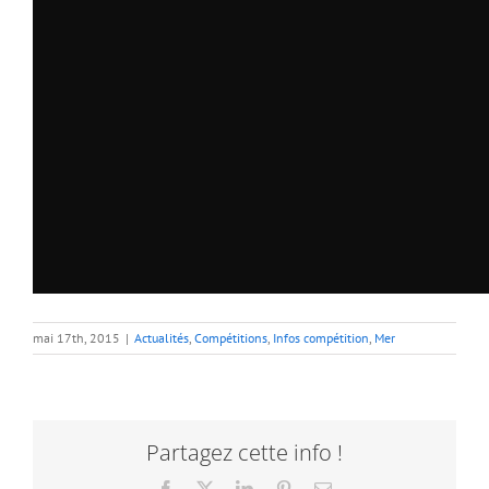
mai 17th, 2015
|
Actualités
,
Compétitions
,
Infos compétition
,
Mer
Partagez cette info !
Facebook
X
LinkedIn
Pinterest
Email