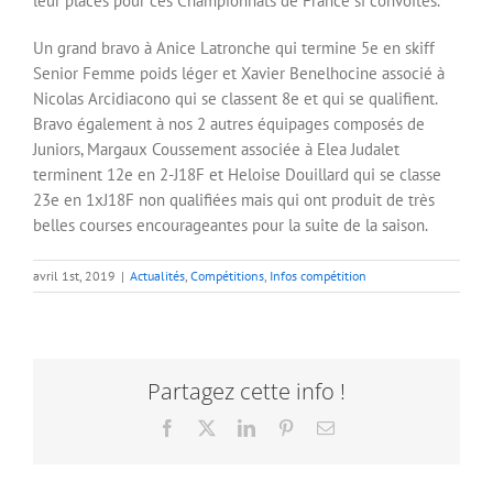
leur places pour ces Championnats de France si convoités.
Un grand bra
vo à Anice Latronche qui termine 5e en skiff
Senior Femme poids léger et Xavier Benelhocine associé à
Nicolas Arcidiacono qui se classent 8e et qui se qualifient.
Bravo également à nos 2 autres équipages composés de
Juniors, Margaux Coussement associée à Elea Judalet
terminent 12e en 2-J18F et Heloise Douillard qui se classe
23e en 1xJ18F non qualifiées mais qui ont produit de très
belles courses encourageantes pour la suite de la saison.
avril 1st, 2019
|
Actualités
,
Compétitions
,
Infos compétition
Partagez cette info !
Facebook
X
LinkedIn
Pinterest
Email