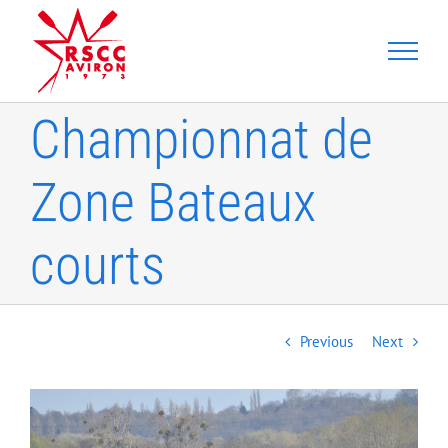
Skip
to
content
Championnat de
Zone Bateaux
courts
Previous
Next
View
Larger
Image