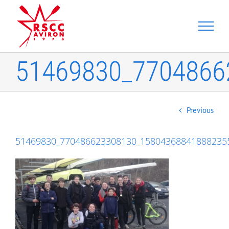
Skip
to
content
51469830_7704866
Previous
51469830_770486623308130_15804368841888235