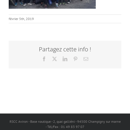
février 5th, 2019
Partagez cette info !
Facebook
X
LinkedIn
Pinterest
Email
RSCC Aviron - Base nautique - 2, quai galliéni - 94500 Champigny sur marne
- Tél/Fax : 01 49 83 97 07