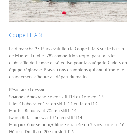
Coupe LIFA 3
Le dimanche 25 Mars avait lieu la Coupe Lifa 3 sur le bassin
de Mantes-la-Jolie (78), compétition regroupant tous les
clubs d’Ile de France et sélective pour la catégorie Cadets en
équipe régionale. Bravo à nos champions qui ont affronté le
changement d’heure au départ du matin.
Résultats ci dessous
Shannez Amokrane 3e en skiff J14 et 1ere en J13
Jules Chaboissier 17e en skiff J14 et 4e en J13
Matthis Beaugeard 20e en skiff J14
Iwann Refait-oussaadi 21e en skiff J14
Margaux Coussement/Chloé Ferran 4e en 2 sans barreur J16
Héloise Douillard 20e en skiff J16