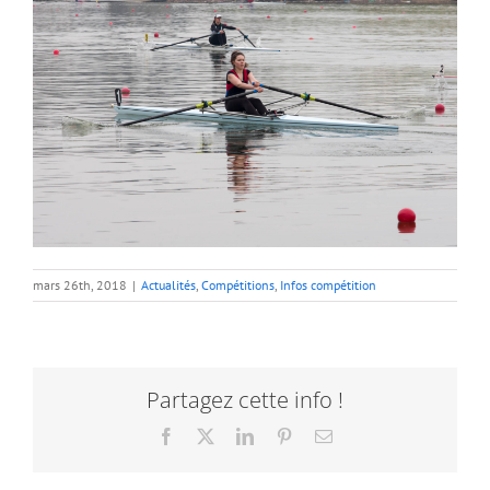
mars 26th, 2018
|
Actualités
,
Compétitions
,
Infos compétition
Partagez cette info !
Facebook
X
LinkedIn
Pinterest
Email