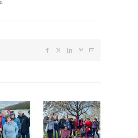
e.
Facebook
X
LinkedIn
Pinterest
Email