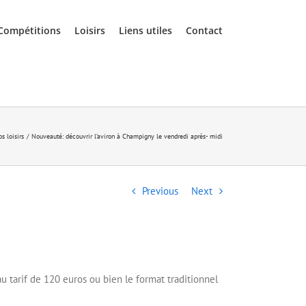
Compétitions
Loisirs
Liens utiles
Contact
os loisirs
Nouveauté: découvrir l’aviron à Champigny le vendredi après- midi
Previous
Next
u tarif de 120 euros ou bien le format traditionnel