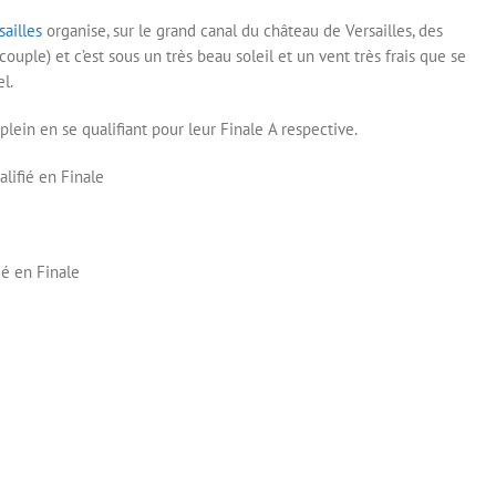
ailles
organise, sur le grand canal du château de Versailles, des
couple) et c’est sous un très beau soleil et un vent très frais que se
el.
lein en se qualifiant pour leur Finale A respective.
lifié en Finale
é en Finale