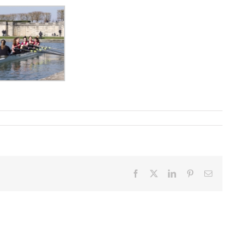
Facebook
X
LinkedIn
Pinterest
Ema