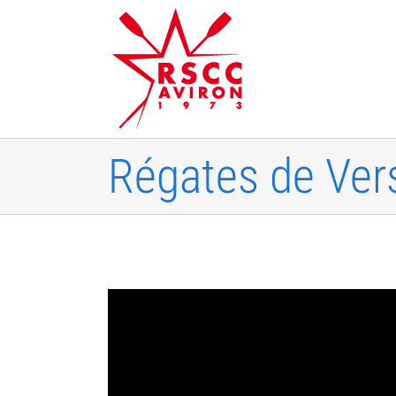
Skip
to
content
Régates de Vers