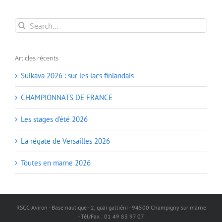
Search
for:
Articles récents
Sulkava 2026 : sur les lacs finlandais
CHAMPIONNATS DE FRANCE
Les stages d’été 2026
La régate de Versailles 2026
Toutes en marne 2026
RSCC Aviron - Base nautique - 2, quai galliéni - 94500 Champigny sur marne
- Tél/Fax : 01 49 83 97 07