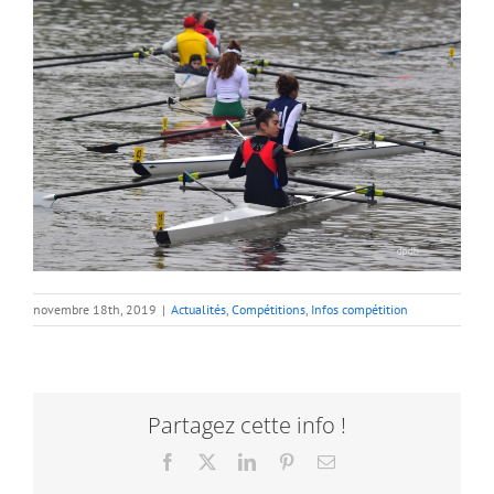
novembre 18th, 2019
|
Actualités
,
Compétitions
,
Infos compétition
Partagez cette info !
Facebook
X
LinkedIn
Pinterest
Email