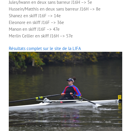
Jul
es/Iwann en deux sans barreur J16H –> 5e
Hussein/Matthis en deux sans barreur J16H –> 8e
Shanez en skiff J16F –> 14e
Eleonore en skiff J16F –> 36e
Manon en skiff J16F –> 47e
Merlin Cellier en skiff J16H –> 57e
Résultats complet sur le site de la LIFA